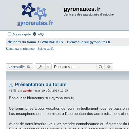
gyronautes.fr
L'univers des passionnés d'autogire
Accès rapide
FAQ
Index du forum
GYRONAUTES
Bienvenue sur gyronautes.fr
Sujets sans réponse
Sujets actifs
Rechercher
Recherche
Verrouillé
Présentation du forum
M
#1
par
admin
»
mar. 19 déc. 2017 15:55
e
s
Bonjour et bienvenus sur gyronautes.fr,
s
a
g
Ce forum privé a pour vocation de réunir virtuellement tous les passionné
e
Les inscriptions sont soumises à l'approbation des administrateurs et 
Avant de vous inscrire, veuillez prendre connaissance du règlement du 