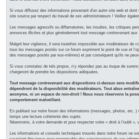
Si vous diffusez des informations provenant d'un autre site web et dont 
site source par respect du travail de ses administrateurs ! Veillez égale
Les messages agressifs ou diffamatoires, les insultes, les critiques person
annonces illicites et plus généralement tout message contrevenant aux lo
Malgré leur vigilance, il sera toutefois impossible aux modérateurs de c
tous les messages postés sur ce forum expriment le point de vue et l’o
des messages postés par eux-mêmes) et par conséquent qu'ils ne peuve
Si vous constatez de tels propos, n’y répondez pas au risque de surenché
chargeront de prendre les dispositions adéquates.
Tout message contrevenant aux dispositions ci-dessus sera modifié
dépendront de la disponibilité des modérateurs. Tout abus entraîner
anonyme, ni un espace de non-droit ! Nous nous réservons la possibi
comportement malveillant.
En publiant sur notre forum des informations (messages, photos, etc..)
temps une lecture cohérente des sujets.
Néanmoins, à votre demande et pour respecter votre « droit à l’oubli »
Les informations et conseils techniques trouvés dans notre forum ne son
sauraient être tenus pour responsable des conséquences de ces informat