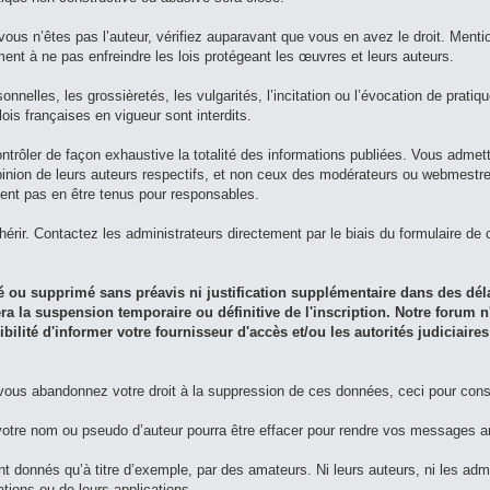
vous n’êtes pas l’auteur, vérifiez auparavant que vous en avez le droit. Menti
ment à ne pas enfreindre les lois protégeant les œuvres et leurs auteurs.
nelles, les grossièretés, les vulgarités, l’incitation ou l’évocation de pratiqu
is françaises en vigueur sont interdits.
ontrôler de façon exhaustive la totalité des informations publiées. Vous admet
pinion de leurs auteurs respectifs, et non ceux des modérateurs ou webmestre 
nt pas en être tenus pour responsables.
rir. Contactez les administrateurs directement par le biais du formulaire de c
 ou supprimé sans préavis ni justification supplémentaire dans des dél
a la suspension temporaire ou définitive de l'inscription. Notre forum n
lité d'informer votre fournisseur d'accès et/ou les autorités judiciaires
 vous abandonnez votre droit à la suppression de ces données, ceci pour cons
, votre nom ou pseudo d’auteur pourra être effacer pour rendre vos messages
t donnés qu’à titre d’exemple, par des amateurs. Ni leurs auteurs, ni les adm
ions ou de leurs applications.