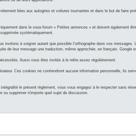
troitement liées aux autogires et voilures tournantes et dans le but de faire pr
niquement dans le sous-forum « Petites annonces » et doivent également être
era supprimée systématiquement.
vous invitons à soigner autant que possible l’orthographe dans vos messages.
a suite de leur message une traduction, même approchée, en français. Google es
écessités. Aussi vous êtes invités à le relire assez régulièrement.
dinateur. Ces cookies ne contiendront aucune information personnelle, ils ser
 intégralité le présent règlement, vous vous engagez à le respecter sans rés
r ou supprimer n'importe quel sujet de discussion.