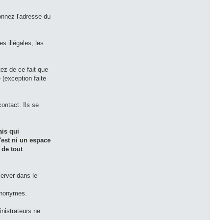
onnez l'adresse du
es illégales, les
tez de ce fait que
(exception faite
ontact. Ils se
ais qui
'est ni un espace
 de tout
erver dans le
 anonymes.
inistrateurs ne