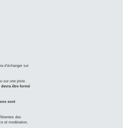
tra d’échanger sur
u sur une piste.
r devra être formé
ions sont
fférentes des
nce et modération,