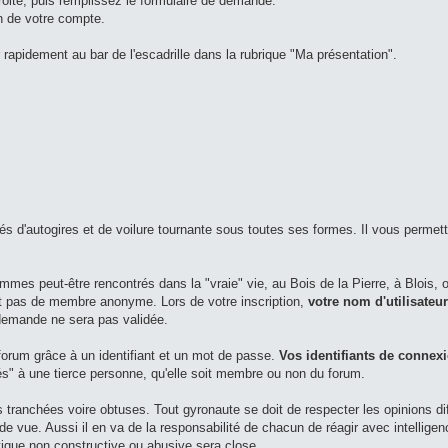
droite, puis remplissez le formulaire de demande.
n de votre compte.
rapidement au bar de l'escadrille dans la rubrique "Ma présentation".
és d'autogires et de voilure tournante sous toutes ses formes. Il vous permet
s peut-être rencontrés dans la "vraie" vie, au Bois de la Pierre, à Blois, o
ant pas de membre anonyme. Lors de votre inscription,
votre nom d'utilisateu
 demande ne sera pas validée.
forum grâce à un identifiant et un mot de passe.
Vos identifiants de connex
és" à une tierce personne, qu'elle soit membre ou non du forum.
tranchées voire obtuses. Tout gyronaute se doit de respecter les opinions di
de vue. Aussi il en va de la responsabilité de chacun de réagir avec intellige
itique non constructive ou abusive sera close.