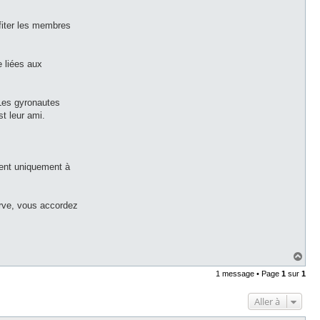
ofiter les membres
 liées aux
 Les gyronautes
t leur ami.
vent uniquement à
erve, vous accordez
H
a
1 message • Page
1
sur
1
u
t
Aller à