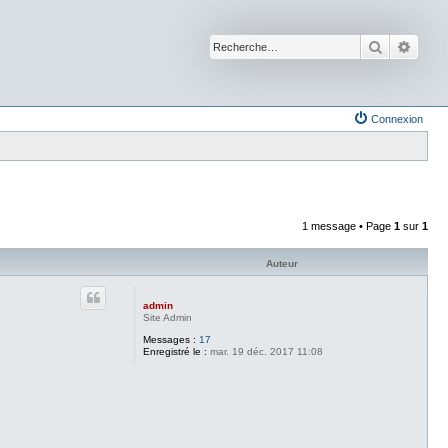
Recherche
Reche
Connexion
1 message • Page
1
sur
1
Auteur
admin
Site Admin
Messages :
17
Enregistré le :
mar. 19 déc. 2017 11:08