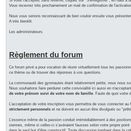
Si vous l'acceptez sans réserve, cliquez sur "S'enregistrer", en haut à 
Vous recevrez très prochainement un mail de confirmation de l'activatio
Nous vous serions reconnaissant de bien vouloir ensuite vous présenter 
A très bientôt.
Les administrateurs.
Règlement du forum
Ce forum privé a pour vocation de réunir virtuellement tous les passionn
ce thème ou de trouver des réponses à vos questions.
La communauté des gyronautes étant relativement petite, nous nous somme
Nous souhaitons faire perdurer cette convivialité ici aussi en n'accept
de votre prénom suivi de votre nom de famille
. Faute de quoi votre
L'acceptation de votre inscription vous permettra de vous connecter au 
strictement personnels
et ne doivent en aucun être divulgués ou "prêt
L’essence même de la passion conduit irrémédiablement à des positions 
siennes, même si celles-ci s’avéraient fausses selon votre propre point 
dans le seul but d’être constructif. Toute discussion tombant dans la cr