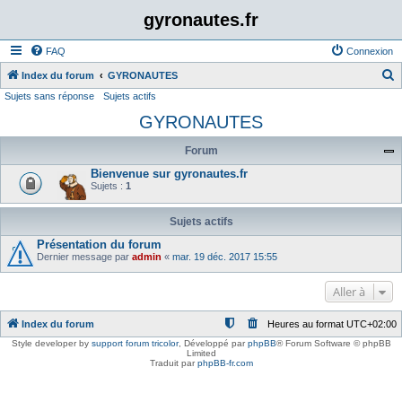
gyronautes.fr
FAQ
Connexion
Index du forum
GYRONAUTES
Sujets sans réponse
Sujets actifs
e
GYRONAUTES
c
h
Forum
e
Bienvenue sur gyronautes.fr
r
Sujets :
1
c
Sujets actifs
h
Présentation du forum
e
Dernier message par
admin
«
mar. 19 déc. 2017 15:55
r
Aller à
Index du forum
Heures au format
UTC+02:00
Style developer by
support forum tricolor
,
Développé par
phpBB
® Forum Software © phpBB
Limited
Traduit par
phpBB-fr.com