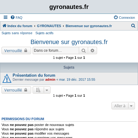
gyronautes.fr
FAQ
Connexion
Index du forum
GYRONAUTES
Bienvenue sur gyronautes.fr
Sujets sans réponse
Sujets actifs
e
Bienvenue sur gyronautes.fr
c
h
Rechercher
Recherche avancée
Verrouillé
e
1 sujet • Page
1
sur
1
r
Sujets
c
Présentation du forum
h
Dernier message par
admin
«
mar. 19 déc. 2017 15:55
e
Verrouillé
r
1 sujet • Page
1
sur
1
Aller à
PERMISSIONS DU FORUM
Vous
ne pouvez pas
poster de nouveaux sujets
Vous
ne pouvez pas
répondre aux sujets
Vous
ne pouvez pas
modifier vos messages
Vous
ne pouvez pas
supprimer vos messages