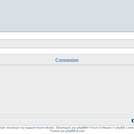
Connexion
tyle developer by
support forum tricolor
,
Développé par
phpBB
® Forum Software © phpBB Limit
Traduit par
phpBB-fr.com