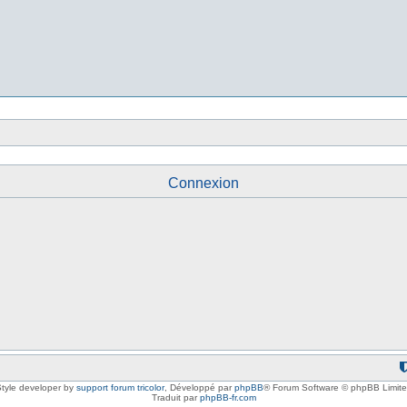
Connexion
tyle developer by
support forum tricolor
,
Développé par
phpBB
® Forum Software © phpBB Limit
Traduit par
phpBB-fr.com