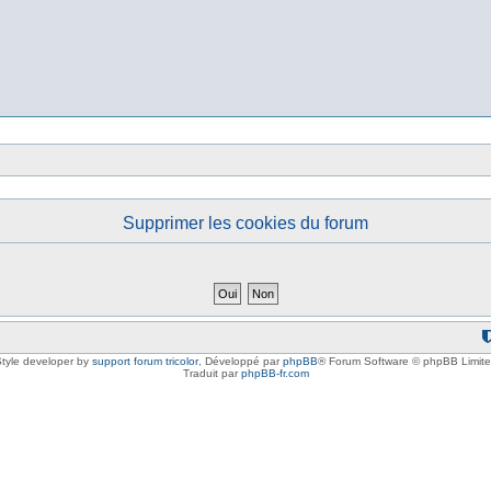
Supprimer les cookies du forum
tyle developer by
support forum tricolor
,
Développé par
phpBB
® Forum Software © phpBB Limit
Traduit par
phpBB-fr.com