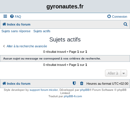
gyronautes.fr
FAQ
Connexion
Index du forum
Sujets sans réponse
Sujets actifs
e
Sujets actifs
c
h
Aller à la recherche avancée
0 résultat trouvé • Page
1
sur
1
e
Aucun sujet ou message ne correspond à vos critères de recherche.
r
0 résultat trouvé • Page
1
sur
1
c
Aller à
h
e
Index du forum
Heures au format
UTC+02:00
r
Style developer by
support forum tricolor
,
Développé par
phpBB
® Forum Software © phpBB
Limited
Traduit par
phpBB-fr.com