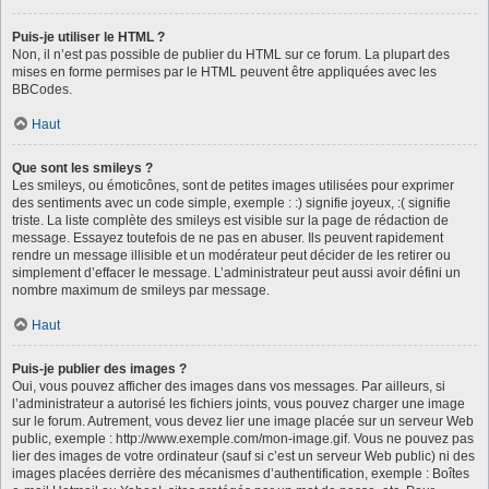
Puis-je utiliser le HTML ?
Non, il n’est pas possible de publier du HTML sur ce forum. La plupart des
mises en forme permises par le HTML peuvent être appliquées avec les
BBCodes.
Haut
Que sont les smileys ?
Les smileys, ou émoticônes, sont de petites images utilisées pour exprimer
des sentiments avec un code simple, exemple : :) signifie joyeux, :( signifie
triste. La liste complète des smileys est visible sur la page de rédaction de
message. Essayez toutefois de ne pas en abuser. Ils peuvent rapidement
rendre un message illisible et un modérateur peut décider de les retirer ou
simplement d’effacer le message. L’administrateur peut aussi avoir défini un
nombre maximum de smileys par message.
Haut
Puis-je publier des images ?
Oui, vous pouvez afficher des images dans vos messages. Par ailleurs, si
l’administrateur a autorisé les fichiers joints, vous pouvez charger une image
sur le forum. Autrement, vous devez lier une image placée sur un serveur Web
public, exemple : http://www.exemple.com/mon-image.gif. Vous ne pouvez pas
lier des images de votre ordinateur (sauf si c’est un serveur Web public) ni des
images placées derrière des mécanismes d’authentification, exemple : Boîtes