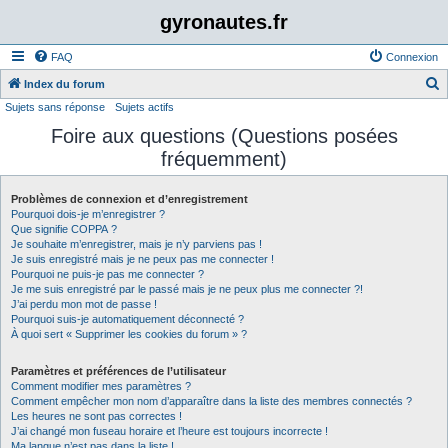
gyronautes.fr
FAQ
Connexion
Index du forum
Sujets sans réponse
Sujets actifs
e
Foire aux questions (Questions posées
c
fréquemment)
h
e
Problèmes de connexion et d’enregistrement
r
Pourquoi dois-je m’enregistrer ?
c
Que signifie COPPA ?
Je souhaite m’enregistrer, mais je n’y parviens pas !
h
Je suis enregistré mais je ne peux pas me connecter !
Pourquoi ne puis-je pas me connecter ?
e
Je me suis enregistré par le passé mais je ne peux plus me connecter ?!
r
J’ai perdu mon mot de passe !
Pourquoi suis-je automatiquement déconnecté ?
À quoi sert « Supprimer les cookies du forum » ?
Paramètres et préférences de l’utilisateur
Comment modifier mes paramètres ?
Comment empêcher mon nom d’apparaître dans la liste des membres connectés ?
Les heures ne sont pas correctes !
J’ai changé mon fuseau horaire et l’heure est toujours incorrecte !
Ma langue n’est pas dans la liste !