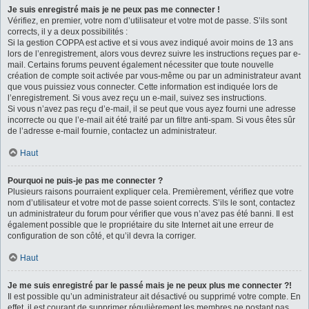
Je suis enregistré mais je ne peux pas me connecter !
Vérifiez, en premier, votre nom d’utilisateur et votre mot de passe. S’ils sont
corrects, il y a deux possibilités :
Si la gestion COPPA est active et si vous avez indiqué avoir moins de 13 ans
lors de l’enregistrement, alors vous devrez suivre les instructions reçues par e-
mail. Certains forums peuvent également nécessiter que toute nouvelle
création de compte soit activée par vous-même ou par un administrateur avant
que vous puissiez vous connecter. Cette information est indiquée lors de
l’enregistrement. Si vous avez reçu un e-mail, suivez ses instructions.
Si vous n’avez pas reçu d’e-mail, il se peut que vous ayez fourni une adresse
incorrecte ou que l’e-mail ait été traité par un filtre anti-spam. Si vous êtes sûr
de l’adresse e-mail fournie, contactez un administrateur.
Haut
Pourquoi ne puis-je pas me connecter ?
Plusieurs raisons pourraient expliquer cela. Premièrement, vérifiez que votre
nom d’utilisateur et votre mot de passe soient corrects. S’ils le sont, contactez
un administrateur du forum pour vérifier que vous n’avez pas été banni. Il est
également possible que le propriétaire du site Internet ait une erreur de
configuration de son côté, et qu’il devra la corriger.
Haut
Je me suis enregistré par le passé mais je ne peux plus me connecter ?!
Il est possible qu’un administrateur ait désactivé ou supprimé votre compte. En
effet, il est courant de supprimer régulièrement les membres ne postant pas