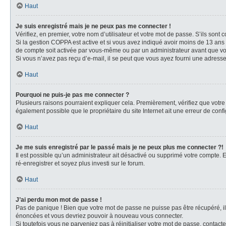
Haut
Je suis enregistré mais je ne peux pas me connecter !
Vérifiez, en premier, votre nom d’utilisateur et votre mot de passe. S’ils sont cor
Si la gestion COPPA est active et si vous avez indiqué avoir moins de 13 ans 
de compte soit activée par vous-même ou par un administrateur avant que vous
Si vous n’avez pas reçu d’e-mail, il se peut que vous ayez fourni une adresse i
Haut
Pourquoi ne puis-je pas me connecter ?
Plusieurs raisons pourraient expliquer cela. Premièrement, vérifiez que votre n
également possible que le propriétaire du site Internet ait une erreur de config
Haut
Je me suis enregistré par le passé mais je ne peux plus me connecter ?!
Il est possible qu’un administrateur ait désactivé ou supprimé votre compte. E
ré-enregistrer et soyez plus investi sur le forum.
Haut
J’ai perdu mon mot de passe !
Pas de panique ! Bien que votre mot de passe ne puisse pas être récupéré, il 
énoncées et vous devriez pouvoir à nouveau vous connecter.
Si toutefois vous ne parveniez pas à réinitialiser votre mot de passe, contact