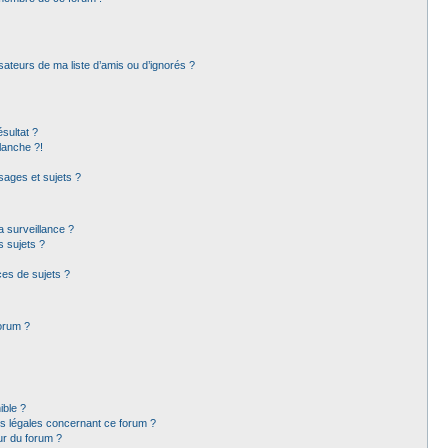
sateurs de ma liste d’amis ou d’ignorés ?
sultat ?
lanche ?!
ages et sujets ?
la surveillance ?
s sujets ?
es de sujets ?
forum ?
ible ?
ns légales concernant ce forum ?
ur du forum ?