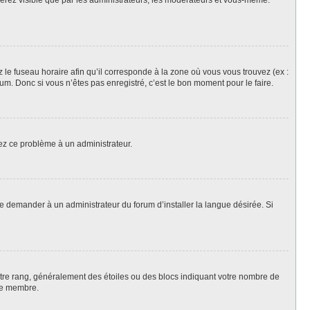
 serez visible que par les administrateurs, les modérateurs et vous-même.
z le fuseau horaire afin qu’il corresponde à la zone où vous vous trouvez (ex :
m. Donc si vous n’êtes pas enregistré, c’est le bon moment pour le faire.
lez ce problème à un administrateur.
de demander à un administrateur du forum d’installer la langue désirée. Si
votre rang, généralement des étoiles ou des blocs indiquant votre nombre de
ue membre.