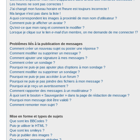
Les heures ne sont pas correctes !
J’ai changé mon fuseau horaire et l’heure est toujours incorrecte !
Ma langue n’est pas dans la liste !
A quoi correspondent les images à proximité de mon nom d’utilisateur ?
Comment puis-je afficher un avatar ?
Qu’est-ce que mon rang et comment le modifier ?
Lorsque je clique sur le lien
e-mail
d’un membre, on me demande de me connecter !?
Problèmes liés à la publication de messages
Comment créer un nouveau sujet ou poster une réponse ?
Comment modifier ou supprimer un message ?
Comment ajouter une signature à mes messages ?
Comment créer un sondage ?
Pourquoi ne puis-je pas ajouter plus d’options à mon sondage ?
Comment modifier ou supprimer un sondage ?
Pourquoi ne puis-je pas accéder à un forum ?
Pourquoi ne puis-je pas joindre des fichiers à mon message ?
Pourquoi ai-je reçu un avertissement ?
Comment rapporter des messages à un modérateur ?
À quoi sert le bouton « Sauvegarder » dans la page de rédaction de message ?
Pourquoi mon message doit être validé ?
Comment remonter mon sujet ?
Mise en forme et types de sujets
Que sont les BBCodes ?
Puis-je utiliser le HTML ?
Que sont les smileys ?
Puis-je publier des images ?
Que sont les annonces globales ?