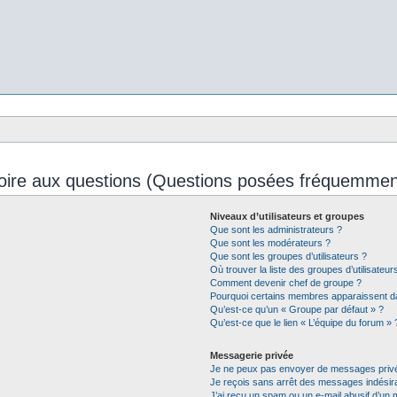
oire aux questions (Questions posées fréquemmen
Niveaux d’utilisateurs et groupes
Que sont les administrateurs ?
Que sont les modérateurs ?
Que sont les groupes d’utilisateurs ?
Où trouver la liste des groupes d’utilisateu
Comment devenir chef de groupe ?
Pourquoi certains membres apparaissent da
Qu’est-ce qu’un « Groupe par défaut » ?
Qu’est-ce que le lien « L’équipe du forum » 
Messagerie privée
Je ne peux pas envoyer de messages privé
Je reçois sans arrêt des messages indésira
J’ai reçu un spam ou un e-mail abusif d’un