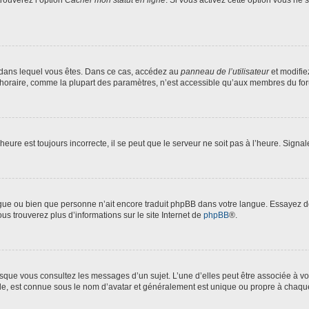
trouverez l’option
Cacher mon statut en ligne
. Si vous activez cette option vous ne
lui dans lequel vous êtes. Dans ce cas, accédez au
panneau de l’utilisateur
et modifie
 horaire, comme la plupart des paramètres, n’est accessible qu’aux membres du foru
heure est toujours incorrecte, il se peut que le serveur ne soit pas à l’heure. Signa
langue ou bien que personne n’ait encore traduit phpBB dans votre langue. Essayez 
ous trouverez plus d’informations sur le site Internet de
phpBB
®.
orsque vous consultez les messages d’un sujet. L’une d’elles peut être associée à 
nde, est connue sous le nom d’avatar et généralement est unique ou propre à chaq