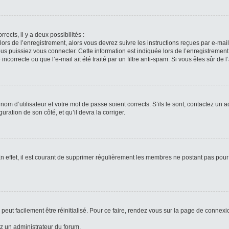
rects, il y a deux possibilités :
lors de l’enregistrement, alors vous devrez suivre les instructions reçues par e-ma
 puissiez vous connecter. Cette information est indiquée lors de l’enregistrement. 
ncorrecte ou que l’e-mail ait été traité par un filtre anti-spam. Si vous êtes sûr de 
om d’utilisateur et votre mot de passe soient corrects. S’ils le sont, contactez un a
uration de son côté, et qu’il devra la corriger.
n effet, il est courant de supprimer régulièrement les membres ne postant pas pour 
peut facilement être réinitialisé. Pour ce faire, rendez vous sur la page de connexi
ez un administrateur du forum.