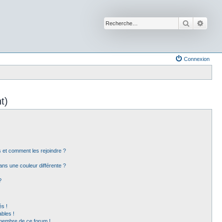
Recherche
Reche
Connexion
t)
rs et comment les rejoindre ?
ns une couleur différente ?
?
s !
bles !
 membre de ce forum !