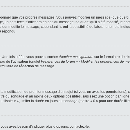
pprimer que vos propres messages. Vous pouvez modifier un message (quelquefois d
petit texte s’affichera en bas du message indiquant qu’il a été modifié, le nombre
ur modifie le message, cependant ils ont la possibilité de laisser une note indiqua
a répondu.
r. Une fois créée, vous pouvez cocher
Attacher ma signature
sur le formulaire de ré
au de l’utilisateur (onglet
Préférences du forum --> Modifier les préférences de m
ormulaire de rédaction de message.
u la modification du premier message d’un sujet (si vous en avez les permissions), c
titre du sondage et au moins deux options possibles, saisissez une option par li
utilisateur », limiter la durée en jours du sondage (mettre « 0 » pour une durée illimi
vous avez besoin d’indiquer plus d’options, contactez-le.