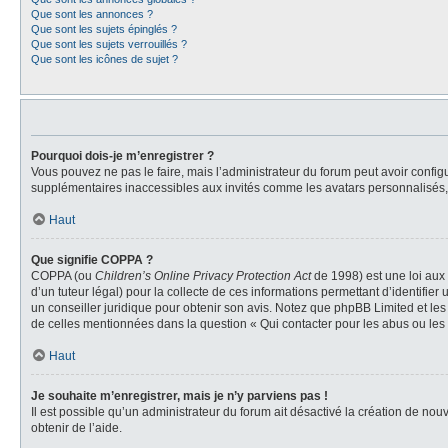
Que sont les annonces ?
Que sont les sujets épinglés ?
Que sont les sujets verrouillés ?
Que sont les icônes de sujet ?
Pourquoi dois-je m’enregistrer ?
Vous pouvez ne pas le faire, mais l’administrateur du forum peut avoir configu
supplémentaires inaccessibles aux invités comme les avatars personnalisés, 
Haut
Que signifie COPPA ?
COPPA (ou
Children’s Online Privacy Protection Act
de 1998) est une loi aux 
d’un tuteur légal) pour la collecte de ces informations permettant d’identifie
un conseiller juridique pour obtenir son avis. Notez que phpBB Limited et les
de celles mentionnées dans la question « Qui contacter pour les abus ou les
Haut
Je souhaite m’enregistrer, mais je n’y parviens pas !
Il est possible qu’un administrateur du forum ait désactivé la création de nou
obtenir de l’aide.