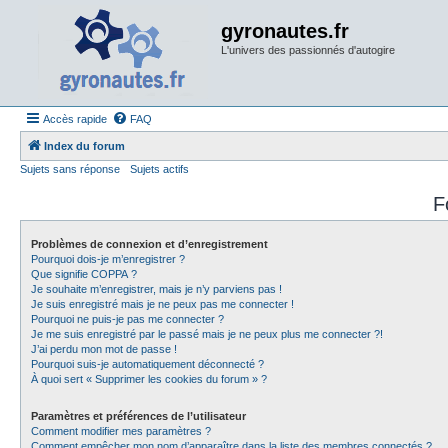
gyronautes.fr
L'univers des passionnés d'autogire
Accès rapide
FAQ
Index du forum
Sujets sans réponse
Sujets actifs
F
Problèmes de connexion et d’enregistrement
Pourquoi dois-je m’enregistrer ?
Que signifie COPPA ?
Je souhaite m’enregistrer, mais je n’y parviens pas !
Je suis enregistré mais je ne peux pas me connecter !
Pourquoi ne puis-je pas me connecter ?
Je me suis enregistré par le passé mais je ne peux plus me connecter ?!
J’ai perdu mon mot de passe !
Pourquoi suis-je automatiquement déconnecté ?
À quoi sert « Supprimer les cookies du forum » ?
Paramètres et préférences de l’utilisateur
Comment modifier mes paramètres ?
Comment empêcher mon nom d’apparaître dans la liste des membres connectés ?