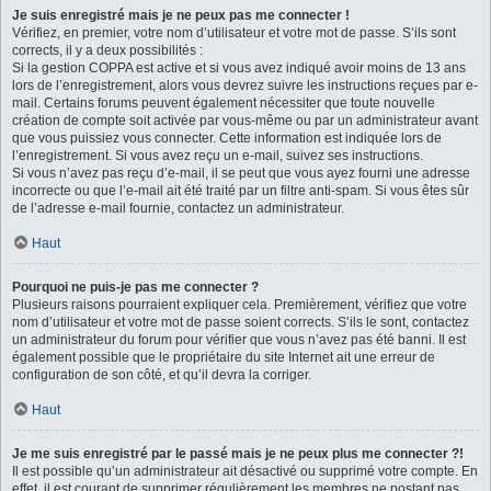
Je suis enregistré mais je ne peux pas me connecter !
Vérifiez, en premier, votre nom d’utilisateur et votre mot de passe. S’ils sont
corrects, il y a deux possibilités :
Si la gestion COPPA est active et si vous avez indiqué avoir moins de 13 ans
lors de l’enregistrement, alors vous devrez suivre les instructions reçues par e-
mail. Certains forums peuvent également nécessiter que toute nouvelle
création de compte soit activée par vous-même ou par un administrateur avant
que vous puissiez vous connecter. Cette information est indiquée lors de
l’enregistrement. Si vous avez reçu un e-mail, suivez ses instructions.
Si vous n’avez pas reçu d’e-mail, il se peut que vous ayez fourni une adresse
incorrecte ou que l’e-mail ait été traité par un filtre anti-spam. Si vous êtes sûr
de l’adresse e-mail fournie, contactez un administrateur.
Haut
Pourquoi ne puis-je pas me connecter ?
Plusieurs raisons pourraient expliquer cela. Premièrement, vérifiez que votre
nom d’utilisateur et votre mot de passe soient corrects. S’ils le sont, contactez
un administrateur du forum pour vérifier que vous n’avez pas été banni. Il est
également possible que le propriétaire du site Internet ait une erreur de
configuration de son côté, et qu’il devra la corriger.
Haut
Je me suis enregistré par le passé mais je ne peux plus me connecter ?!
Il est possible qu’un administrateur ait désactivé ou supprimé votre compte. En
effet, il est courant de supprimer régulièrement les membres ne postant pas