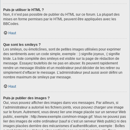
Puis-je utiliser le HTML ?
Non, il n’est pas possible de publier du HTML sur ce forum. La plupart des
mises en forme permises par le HTML peuvent être appliquées avec les
BBCodes.
Haut
Que sont les smileys ?
Les smileys, ou émoticônes, sont de petites images utilisées pour exprimer
des sentiments avec un code simple, exemple : :) signifie joyeux, :( signifie
triste. La liste complète des smileys est visible sur la page de rédaction de
message. Essayez toutefois de ne pas en abuser. Ils peuvent rapidement
rendre un message illisible et un modérateur peut décider de les retirer ou
simplement d’effacer le message. L’administrateur peut aussi avoir défini un
nombre maximum de smileys par message.
Haut
Puis-je publier des images ?
Oui, vous pouvez afficher des images dans vos messages. Par ailleurs, si
l’administrateur a autorisé les fichiers joints, vous pouvez charger une image
sur le forum. Autrement, vous devez lier une image placée sur un serveur Web
public, exemple : http://www.exemple.com/mon-image.gif. Vous ne pouvez pas
lier des images de votre ordinateur (sauf si c’est un serveur Web public) ni des
images placées derrière des mécanismes d’authentification, exemple : Boîtes