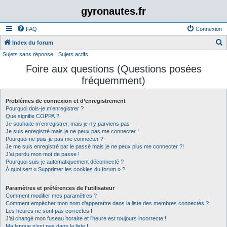
gyronautes.fr
FAQ
Connexion
Index du forum
Sujets sans réponse
Sujets actifs
e
Foire aux questions (Questions posées
c
fréquemment)
h
e
Problèmes de connexion et d’enregistrement
r
Pourquoi dois-je m’enregistrer ?
c
Que signifie COPPA ?
Je souhaite m’enregistrer, mais je n’y parviens pas !
h
Je suis enregistré mais je ne peux pas me connecter !
Pourquoi ne puis-je pas me connecter ?
e
Je me suis enregistré par le passé mais je ne peux plus me connecter ?!
r
J’ai perdu mon mot de passe !
Pourquoi suis-je automatiquement déconnecté ?
À quoi sert « Supprimer les cookies du forum » ?
Paramètres et préférences de l’utilisateur
Comment modifier mes paramètres ?
Comment empêcher mon nom d’apparaître dans la liste des membres connectés ?
Les heures ne sont pas correctes !
J’ai changé mon fuseau horaire et l’heure est toujours incorrecte !
Ma langue n’est pas dans la liste !