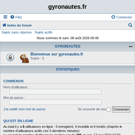
gyronautes.fr
FAQ
Connexion
Index du forum
Sujets sans réponse
Sujets actifs
e
Nous sommes le sam. 08 août 2026 09:48
c
GYRONAUTES
h
Bienvenue sur gyronautes.fr
e
Sujets :
1
r
c
STATISTIQUES
h
CONNEXION
e
Nom d’utilisateur :
r
Mot de passe :
J’ai oublié mon mot de passe
Se souvenir de moi
QUI EST EN LIGNE
Au total il y a
6
utilisateurs en ligne : 0 enregistré, 0 invisible et 6 invités (d’après le
nombre d’utilisateurs actifs ces 5 dernières minutes)
Le record du nombre d’utilisateurs en ligne est de
209
, le ven. 17 mai 2024 07:00